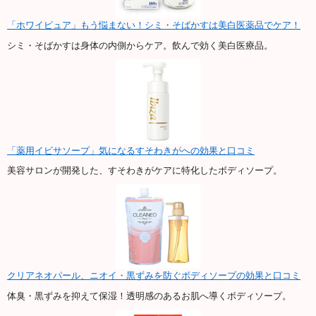
「ホワイピュア」もう悩まない！シミ・そばかすは美白医薬品でケア！
シミ・そばかすは身体の内側からケア。飲んで効く美白医療品。
「薬用イビサソープ」気になるすそわきがへの効果と口コミ
美容サロンが開発した、すそわきがケアに特化したボディソープ。
クリアネオパール、ニオイ・黒ずみを防ぐボディソープの効果と口コミ
体臭・黒ずみを抑えて保湿！透明感のあるお肌へ導くボディソープ。