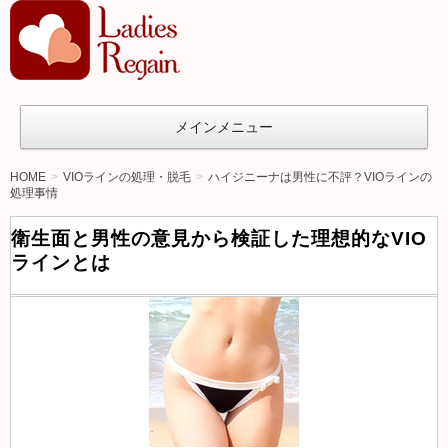
オ
ト
ナ女
子の
メインメニュー
た
め
HOME
VIOラインの処理・脱毛
ハイジニーナは男性に不評？VIOラインの
処理事情
の
ア
衛生面と男性の意見から検証した理想的なVIO
ン
ラインとは
チ
エ
イ
ジ
ン
グ