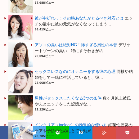
37,688ビュー
彼が中折れっ！その時あなたがとるべき対応とは
エッ
チの最中に彼の元気がなくなってしまう...
36,419ビュー
アソコの臭いは絶対NG！怖すぎる男性の本音
デリケ
ートゾーンの臭い、特にすそわきがの...
29,094ビュー
セックスレスなのにオナニーをする彼の心理
同棲や結
婚をして一緒に生活していると、彼...
27,068ビュー
男性がセックスしたくなる3つの条件
数ヶ月以上彼氏
や夫とエッチをした記憶がな...
23,120ビュー
インクリア（inclear）の効果的な使い方
細菌性膣炎の
ケアや予防のためにとても効果...
20,785ビュー