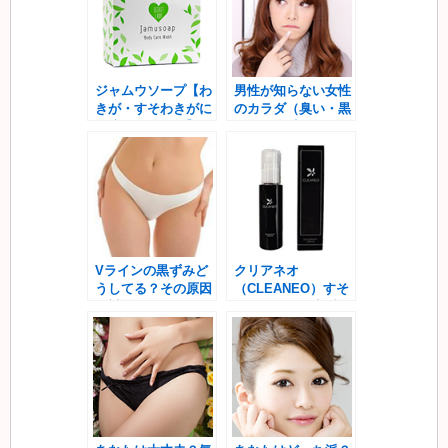
ジャムウソープ【わ
男性が知らない女性
きが・すそわきがに
のカラダ（臭い・黒
最適の天然石鹸】
ずみ・脱毛）
Vラインの黒ずみど
クリアネオ
うしてる？その原因
（CLEANEO）すそ
と対策とは
わきがケアの定番！