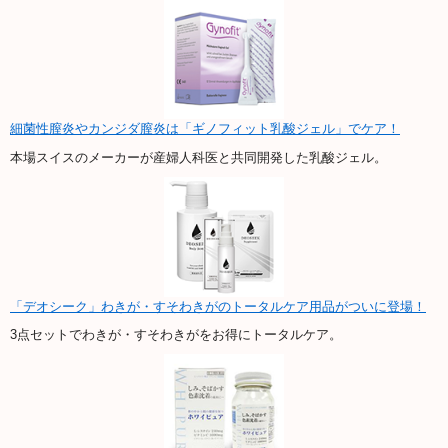
細菌性膣炎やカンジダ膣炎は「ギノフィット乳酸ジェル」でケア！
本場スイスのメーカーが産婦人科医と共同開発した乳酸ジェル。
「デオシーク」わきが・すそわきがのトータルケア用品がついに登場！
3点セットでわきが・すそわきがをお得にトータルケア。