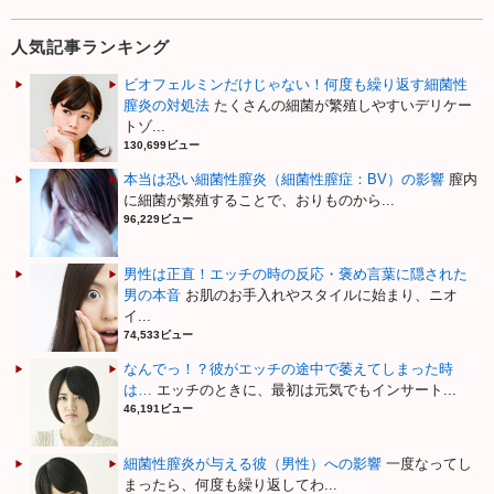
人気記事ランキング
ビオフェルミンだけじゃない！何度も繰り返す細菌性
膣炎の対処法
たくさんの細菌が繁殖しやすいデリケー
トゾ...
130,699ビュー
本当は恐い細菌性膣炎（細菌性膣症：BV）の影響
膣内
に細菌が繁殖することで、おりものから...
96,229ビュー
男性は正直！エッチの時の反応・褒め言葉に隠された
男の本音
お肌のお手入れやスタイルに始まり、ニオ
イ...
74,533ビュー
なんでっ！？彼がエッチの途中で萎えてしまった時
は…
エッチのときに、最初は元気でもインサート...
46,191ビュー
細菌性膣炎が与える彼（男性）への影響
一度なってし
まったら、何度も繰り返してわ...