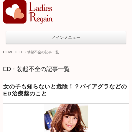
オ
ト
ナ女
子の
メインメニュー
た
め
HOME
ED・勃起不全の記事一覧
の
ア
ED・勃起不全の記事一覧
ン
チ
女の子も知らないと危険！？バイアグラなどの
エ
ED治療薬のこと
イ
ジ
ン
グ