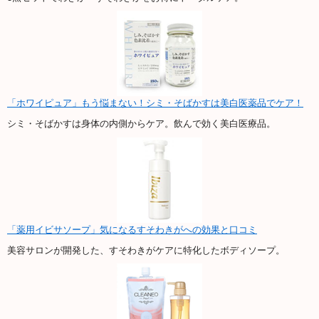
「ホワイピュア」もう悩まない！シミ・そばかすは美白医薬品でケア！
シミ・そばかすは身体の内側からケア。飲んで効く美白医療品。
「薬用イビサソープ」気になるすそわきがへの効果と口コミ
美容サロンが開発した、すそわきがケアに特化したボディソープ。