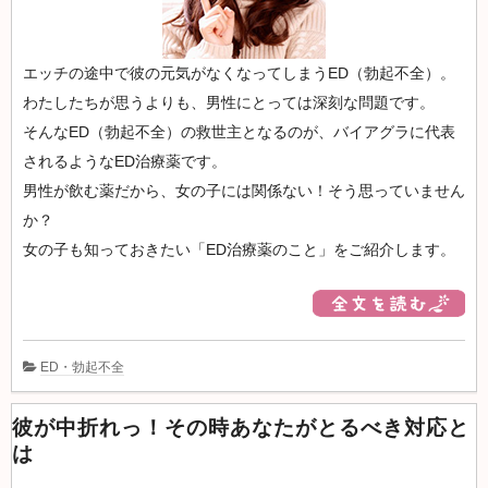
ケ
ア：
レ
エッチの途中で彼の元気がなくなってしまうED（勃起不全）。
デ
わたしたちが思うよりも、男性にとっては深刻な問題です。
ィー
そんなED（勃起不全）の救世主となるのが、バイアグラに代表
ス
されるようなED治療薬です。
リ
男性が飲む薬だから、女の子には関係ない！そう思っていません
ゲ
か？
イ
女の子も知っておきたい「ED治療薬のこと」をご紹介します。
ン
ED・勃起不全
彼が中折れっ！その時あなたがとるべき対応と
は