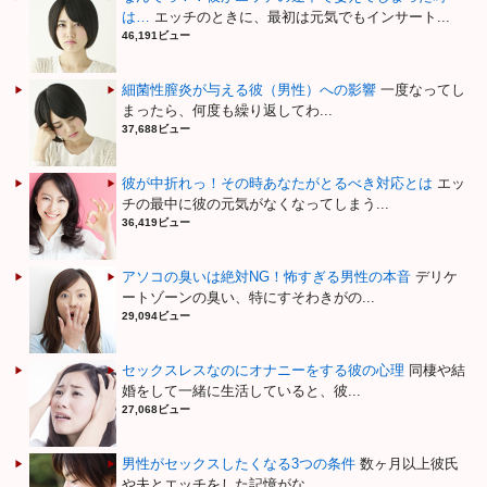
は…
エッチのときに、最初は元気でもインサート...
46,191ビュー
細菌性膣炎が与える彼（男性）への影響
一度なってし
まったら、何度も繰り返してわ...
37,688ビュー
彼が中折れっ！その時あなたがとるべき対応とは
エッ
チの最中に彼の元気がなくなってしまう...
36,419ビュー
アソコの臭いは絶対NG！怖すぎる男性の本音
デリケ
ートゾーンの臭い、特にすそわきがの...
29,094ビュー
セックスレスなのにオナニーをする彼の心理
同棲や結
婚をして一緒に生活していると、彼...
27,068ビュー
男性がセックスしたくなる3つの条件
数ヶ月以上彼氏
や夫とエッチをした記憶がな...