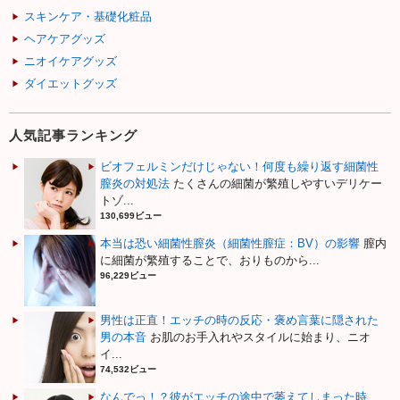
スキンケア・基礎化粧品
ヘアケアグッズ
ニオイケアグッズ
ダイエットグッズ
人気記事ランキング
ビオフェルミンだけじゃない！何度も繰り返す細菌性
膣炎の対処法
たくさんの細菌が繁殖しやすいデリケー
トゾ...
130,699ビュー
本当は恐い細菌性膣炎（細菌性膣症：BV）の影響
膣内
に細菌が繁殖することで、おりものから...
96,229ビュー
男性は正直！エッチの時の反応・褒め言葉に隠された
男の本音
お肌のお手入れやスタイルに始まり、ニオ
イ...
74,532ビュー
なんでっ！？彼がエッチの途中で萎えてしまった時