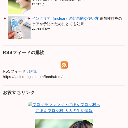
23,120ビュー
インクリア（inclear）の効果的な使い方
細菌性膣炎の
ケアや予防のためにとても効果...
20,785ビュー
RSSフィードの購読
RSSフィード：
購読
https://ladies-regain.com/feed/atom/
お役立ちリンク
にほんブログ村 大人の生活情報