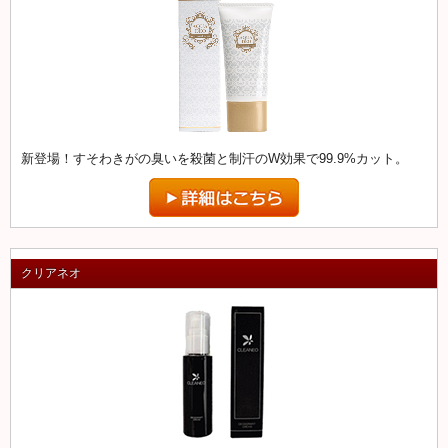
新登場！すそわきがの臭いを殺菌と制汗のW効果で99.9%カット。
クリアネオ