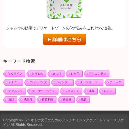
ジャムウの効果でデリケートゾーンの5つ悩みをこれ1つで改善。
キーワード検索
VIOライン
おりもの
まつげ
むだ毛
アソコの臭い
オナニー
クレンジング
シャンプー
ターンオーバー
チェック
テクニック
デリケートゾーン
フェロモン
体臭
口コミ
洗顔
洗顔料
糖質制限
美容液
肌質
Copyright ©2026 オトナ女子のためのアンチエイジングケア：レディースリゲ
イン All Rights Reserved.