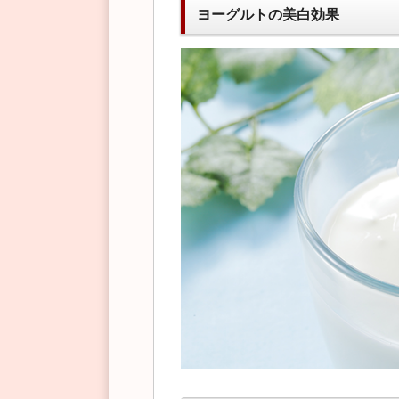
ヨーグルトの美白効果