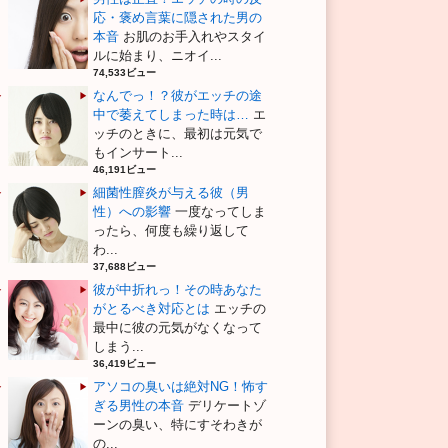
応・褒め言葉に隠された男の
本音
お肌のお手入れやスタイ
ルに始まり、ニオイ...
74,533ビュー
なんでっ！？彼がエッチの途
中で萎えてしまった時は…
エ
ッチのときに、最初は元気で
もインサート...
46,191ビュー
細菌性膣炎が与える彼（男
性）への影響
一度なってしま
ったら、何度も繰り返して
わ...
37,688ビュー
彼が中折れっ！その時あなた
がとるべき対応とは
エッチの
最中に彼の元気がなくなって
しまう...
36,419ビュー
アソコの臭いは絶対NG！怖す
ぎる男性の本音
デリケートゾ
ーンの臭い、特にすそわきが
の...