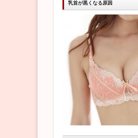
乳首が黒くなる原因