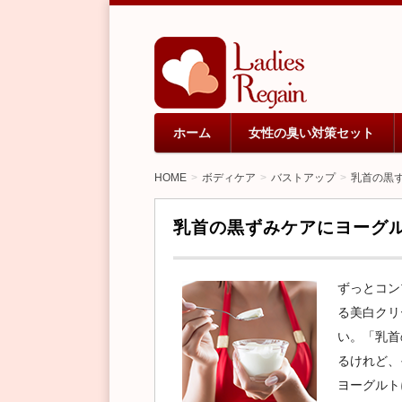
20才を過ぎると訪れるカラダの色々
オトナ女子のための
の基本からデリケートな悩みまで、本
ホーム
女性の臭い対策セット
HOME
ボディケア
バストアップ
乳首の黒
乳首の黒ずみケアにヨーグ
ずっとコン
る美白クリ
い。「乳首
るけれど、
ヨーグルト