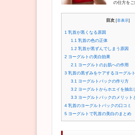
の仕方をご
目次
[
非表示
]
1
乳首が黒くなる原因
1.1
乳首の色の正体
1.2
乳首が黒ずんでしまう原因
2
ヨーグルトの美白効果
2.1
ヨーグルトのお肌への作用
3
乳首の黒ずみをケアするヨーグル
3.1
ヨーグルトパックの作り方
3.2
ヨーグルトからホエイを抽出
3.3
ヨーグルトパックのメリット
4
乳首のヨーグルトパックの口コミ
5
ヨーグルトで乳首の美白のまとめ