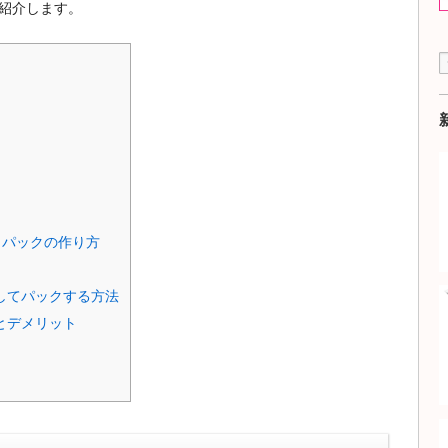
紹介します。
トパックの作り方
してパックする方法
とデメリット