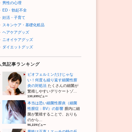
男性の心理
ED・勃起不全
妊活・子育て
スキンケア・基礎化粧品
ヘアケアグッズ
ニオイケアグッズ
ダイエットグッズ
人気記事ランキング
ビオフェルミンだけじゃな
い！何度も繰り返す細菌性膣
炎の対処法
たくさんの細菌が
繁殖しやすいデリケートゾ...
130,699ビュー
本当は恐い細菌性膣炎（細菌
性膣症：BV）の影響
膣内に細
菌が繁殖することで、おりも
のから...
96,229ビュー
男性は正直！エッチの時の反