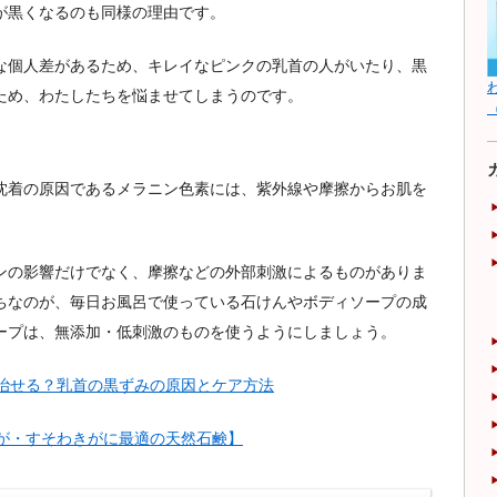
が黒くなるのも同様の理由です。
な個人差があるため、キレイなピンクの乳首の人がいたり、黒
ため、わたしたちを悩ませてしまうのです。
沈着の原因であるメラニン色素には、紫外線や摩擦からお肌を
ンの影響だけでなく、摩擦などの外部刺激によるものがありま
ちなのが、毎日お風呂で使っている石けんやボディソープの成
ープは、無添加・低刺激のものを使うようにしましょう。
治せる？乳首の黒ずみの原因とケア方法
が・すそわきがに最適の天然石鹸】