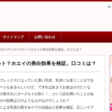
な曲がり角。魅力的な女性でいつづけるために、スキンケア
アンチエイジングケア：レディース
気の自分ケアの方法をご紹介します。
サイトマップ
お問い合わせ
ずみケアにヨーグルト？ホエイの美白効果を検証。口コミは？
ルト？ホエイの美白効果を検証。口コミは？
プレックスになっていた黒い乳首。乳首にも使うことができ
ームもあるらしいけど、できればあまりお金はかけたくな
の黒ずみにヨーグルトが効く！」という話を聞いたことがあ
その効果はどのようなものなのでしょうか？
による乳首の黒ずみケアの仕組みと効果を検証、正しいケア