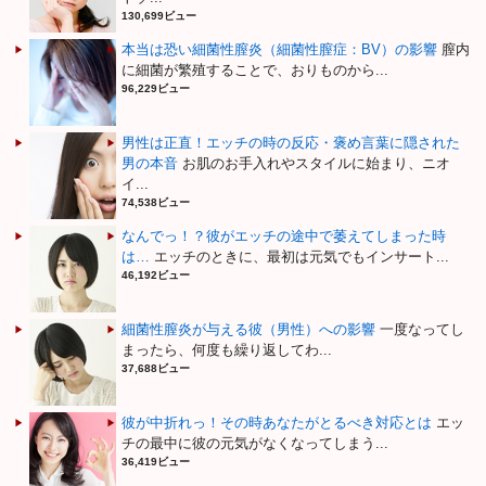
130,699ビュー
本当は恐い細菌性膣炎（細菌性膣症：BV）の影響
膣内
に細菌が繁殖することで、おりものから...
96,229ビュー
男性は正直！エッチの時の反応・褒め言葉に隠された
男の本音
お肌のお手入れやスタイルに始まり、ニオ
イ...
74,538ビュー
なんでっ！？彼がエッチの途中で萎えてしまった時
は…
エッチのときに、最初は元気でもインサート...
46,192ビュー
細菌性膣炎が与える彼（男性）への影響
一度なってし
まったら、何度も繰り返してわ...
37,688ビュー
彼が中折れっ！その時あなたがとるべき対応とは
エッ
チの最中に彼の元気がなくなってしまう...
36,419ビュー