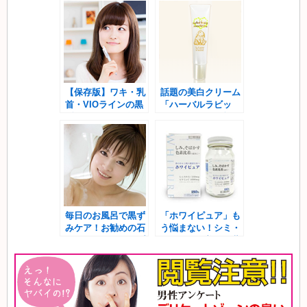
黒ずみ対策
果と口コミ
【保存版】ワキ・乳
話題の美白クリーム
首・VIOラインの黒
「ハーバルラビッ
ずみケア用品の選び
ト」の気になる効果
方
と口コミは？
毎日のお風呂で黒ず
「ホワイピュア」も
みケア！お勧めの石
う悩まない！シミ・
けん・ボディソープ
そばかすは美白医薬
は？
品でケア！