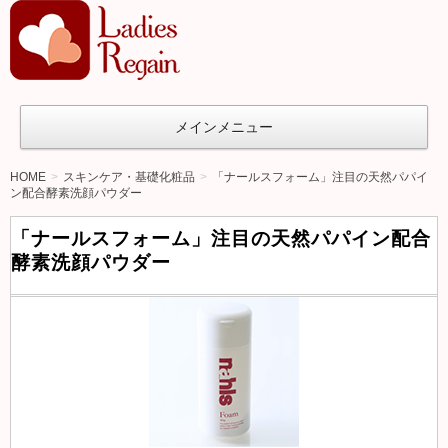
オ
ト
ナ女
子の
メインメニュー
た
め
HOME
スキンケア・基礎化粧品
「ナールスフォーム」注目の天然パパイ
ン配合酵素洗顔パウダー
の
ア
「ナールスフォーム」注目の天然パパイン配合
ン
酵素洗顔パウダー
チ
エ
イ
ジ
ン
グ