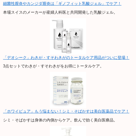
細菌性膣炎やカンジダ膣炎は「ギノフィット乳酸ジェル」でケア！
本場スイスのメーカーが産婦人科医と共同開発した乳酸ジェル。
「デオシーク」わきが・すそわきがのトータルケア用品がついに登場！
3点セットでわきが・すそわきがをお得にトータルケア。
「ホワイピュア」もう悩まない！シミ・そばかすは美白医薬品でケア！
シミ・そばかすは身体の内側からケア。飲んで効く美白医療品。