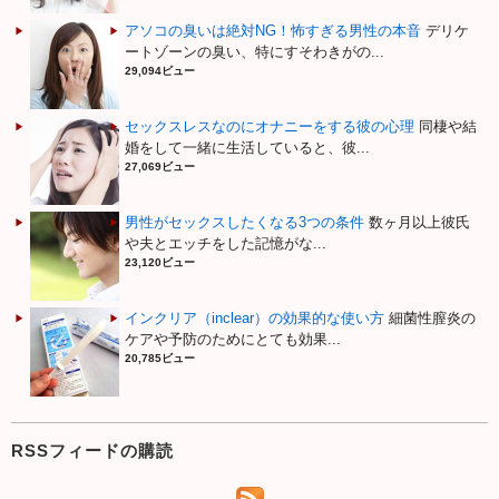
アソコの臭いは絶対NG！怖すぎる男性の本音
デリケ
ートゾーンの臭い、特にすそわきがの...
29,094ビュー
セックスレスなのにオナニーをする彼の心理
同棲や結
婚をして一緒に生活していると、彼...
27,069ビュー
男性がセックスしたくなる3つの条件
数ヶ月以上彼氏
や夫とエッチをした記憶がな...
23,120ビュー
インクリア（inclear）の効果的な使い方
細菌性膣炎の
ケアや予防のためにとても効果...
20,785ビュー
RSSフィードの購読