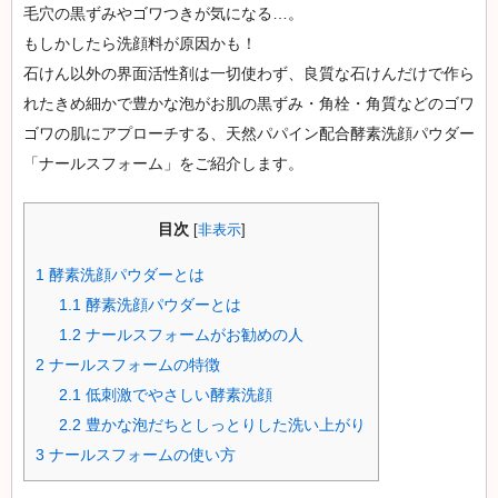
ケ
毛穴の黒ずみやゴワつきが気になる…。
ア：
もしかしたら洗顔料が原因かも！
レ
石けん以外の界面活性剤は一切使わず、良質な石けんだけで作ら
デ
れたきめ細かで豊かな泡がお肌の黒ずみ・角栓・角質などのゴワ
ィー
ゴワの肌にアプローチする、天然パパイン配合酵素洗顔パウダー
ス
「ナールスフォーム」をご紹介します。
リ
ゲ
目次
[
非表示
]
イ
1
酵素洗顔パウダーとは
ン
1.1
酵素洗顔パウダーとは
1.2
ナールスフォームがお勧めの人
2
ナールスフォームの特徴
2.1
低刺激でやさしい酵素洗顔
2.2
豊かな泡だちとしっとりした洗い上がり
3
ナールスフォームの使い方