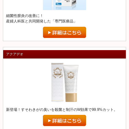
細菌性膣炎の改善に！
産婦人科医と共同開発した「専門医療品」
アクアデオ
新登場！すそわきがの臭いを殺菌と制汗のW効果で99.9%カット。