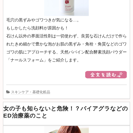
ケ
ア：
レ
毛穴の黒ずみやゴワつきが気になる…。
デ
もしかしたら洗顔料が原因かも！
ィー
石けん以外の界面活性剤は一切使わず、良質な石けんだけで作ら
ス
れたきめ細かで豊かな泡がお肌の黒ずみ・角栓・角質などのゴワ
リ
ゴワの肌にアプローチする、天然パパイン配合酵素洗顔パウダー
ゲ
「ナールスフォーム」をご紹介します。
イ
ン
スキンケア・基礎化粧品
女の子も知らないと危険！？バイアグラなどの
ED治療薬のこと