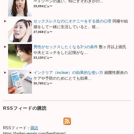
ートゾーンの臭い、特にすそわきがの...
29,094ビュー
セックスレスなのにオナニーをする彼の心理
同棲や結
婚をして一緒に生活していると、彼...
27,068ビュー
男性がセックスしたくなる3つの条件
数ヶ月以上彼氏
や夫とエッチをした記憶がな...
23,120ビュー
インクリア（inclear）の効果的な使い方
細菌性膣炎の
ケアや予防のためにとても効果...
20,785ビュー
RSSフィードの購読
RSSフィード：
購読
https://ladies-regain.com/feed/atom/