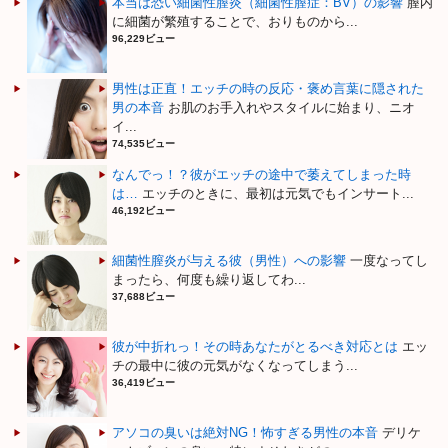
本当は恐い細菌性膣炎（細菌性膣症：BV）の影響
膣内
に細菌が繁殖することで、おりものから...
96,229ビュー
男性は正直！エッチの時の反応・褒め言葉に隠された
男の本音
お肌のお手入れやスタイルに始まり、ニオ
イ...
74,535ビュー
なんでっ！？彼がエッチの途中で萎えてしまった時
は…
エッチのときに、最初は元気でもインサート...
46,192ビュー
細菌性膣炎が与える彼（男性）への影響
一度なってし
まったら、何度も繰り返してわ...
37,688ビュー
彼が中折れっ！その時あなたがとるべき対応とは
エッ
チの最中に彼の元気がなくなってしまう...
36,419ビュー
アソコの臭いは絶対NG！怖すぎる男性の本音
デリケ