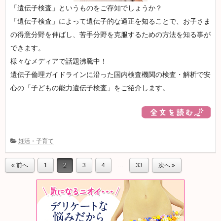
「遺伝子検査」というものをご存知でしょうか？
「遺伝子検査」によって遺伝子的な適正を知ることで、お子さま
の得意分野を伸ばし、苦手分野を克服するための方法を知る事が
できます。
様々なメディアで話題沸騰中！
遺伝子倫理ガイドラインに沿った国内検査機関の検査・解析で安
心の「子どもの能力遺伝子検査」をご紹介します。
妊活・子育て
…
« 前へ
1
2
3
4
33
次へ »