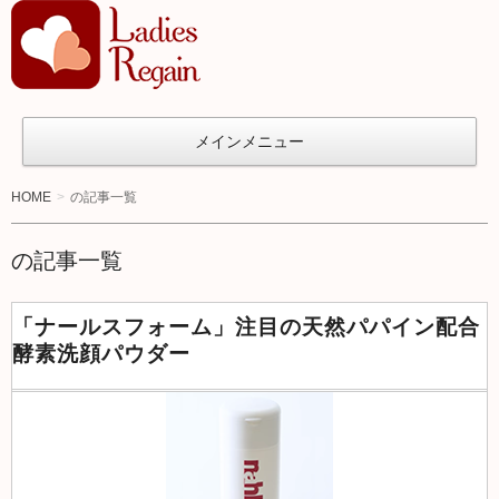
オ
ト
ナ女
子の
メインメニュー
た
め
HOME
の記事一覧
の
ア
の記事一覧
ン
チ
「ナールスフォーム」注目の天然パパイン配合
エ
酵素洗顔パウダー
イ
ジ
ン
グ