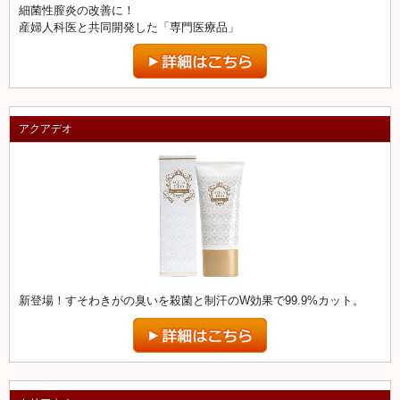
細菌性膣炎の改善に！
産婦人科医と共同開発した「専門医療品」
アクアデオ
新登場！すそわきがの臭いを殺菌と制汗のW効果で99.9%カット。