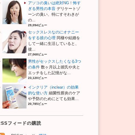
アソコの臭いは絶対NG！怖す
ぎる男性の本音
デリケートゾ
ーンの臭い、特にすそわきが
の...
29,094ビュー
セックスレスなのにオナニー
をする彼の心理
同棲や結婚を
して一緒に生活していると、
彼...
27,068ビュー
男性がセックスしたくなる3つ
の条件
数ヶ月以上彼氏や夫と
エッチをした記憶がな...
23,120ビュー
インクリア（inclear）の効果
的な使い方
細菌性膣炎のケア
や予防のためにとても効果...
20,785ビュー
RSSフィードの購読