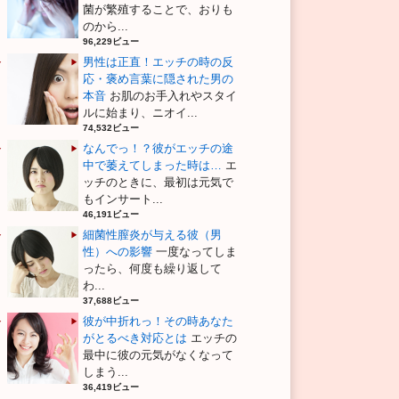
菌が繁殖することで、おりも
のから...
96,229ビュー
男性は正直！エッチの時の反
応・褒め言葉に隠された男の
本音
お肌のお手入れやスタイ
ルに始まり、ニオイ...
74,532ビュー
なんでっ！？彼がエッチの途
中で萎えてしまった時は…
エ
ッチのときに、最初は元気で
もインサート...
46,191ビュー
細菌性膣炎が与える彼（男
性）への影響
一度なってしま
ったら、何度も繰り返して
わ...
37,688ビュー
彼が中折れっ！その時あなた
がとるべき対応とは
エッチの
最中に彼の元気がなくなって
しまう...
36,419ビュー