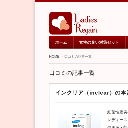
20才を過ぎると訪れるカラダの色々
オトナ女子のための
の基本からデリケートな悩みまで、本
ホーム
女性の臭い対策セット
HOME
口コミの記事一覧
口コミの記事一覧
インクリア（inclear）
細菌性膣炎
レディース
使用感・効