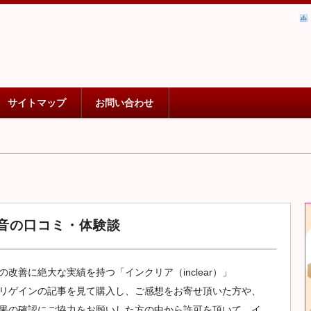
な曲がり角。魅力的な女性でいつづけるために、スキンケア
アンチエイジングケア：レディース
気の自分ケアの方法をご紹介します。
サイトマップ
お問い合わせ
の本音の口コミ・体験談
の改善に絶大な実績を持つ「インクリア（inclear）」
リゲインの記事を見て購入し、ご感想をお寄せ頂いた方や、
果の確認にご協力をお願いした方の中から許可を頂いて、イ