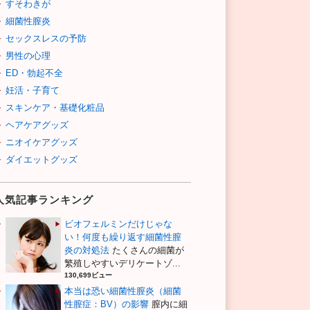
すそわきが
細菌性膣炎
セックスレスの予防
男性の心理
ED・勃起不全
妊活・子育て
スキンケア・基礎化粧品
ヘアケアグッズ
ニオイケアグッズ
ダイエットグッズ
人気記事ランキング
ビオフェルミンだけじゃな
い！何度も繰り返す細菌性膣
炎の対処法
たくさんの細菌が
繁殖しやすいデリケートゾ...
130,699ビュー
本当は恐い細菌性膣炎（細菌
性膣症：BV）の影響
膣内に細