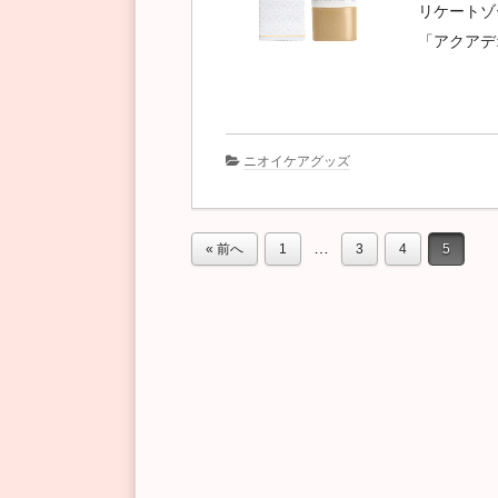
リケートゾ
「アクアデ
ニオイケアグッズ
…
« 前へ
1
3
4
5