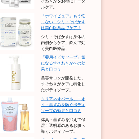
そわきがをお得にトータ
ルケア。
「ホワイピュア」もう悩
まない！シミ・そばかす
は美白医薬品でケア！
シミ・そばかすは身体の
内側からケア。飲んで効
く美白医療品。
「薬用イビサソープ」気
になるすそわきがへの効
果と口コミ
美容サロンが開発した、
すそわきがケアに特化し
たボディソープ。
クリアネオパール、ニオ
イ・黒ずみを防ぐボディ
ソープの効果と口コミ
体臭・黒ずみを抑えて保
湿！透明感のあるお肌へ
導くボディソープ。