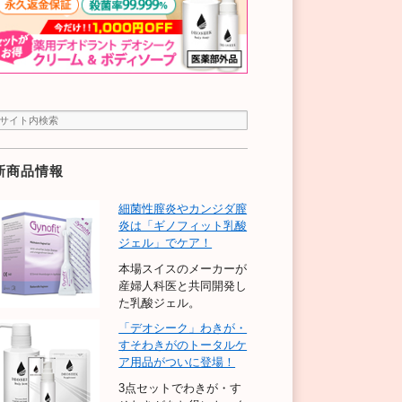
新商品情報
細菌性膣炎やカンジダ膣
炎は「ギノフィット乳酸
ジェル」でケア！
本場スイスのメーカーが
産婦人科医と共同開発し
た乳酸ジェル。
「デオシーク」わきが・
すそわきがのトータルケ
ア用品がついに登場！
3点セットでわきが・す