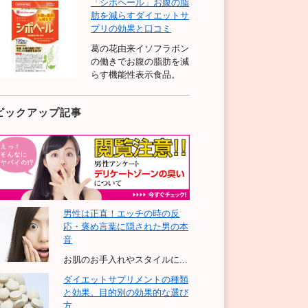
「シボヘール」お腹の脂
肪を減らすダイエットサ
プリの効果と口コミ
葛の花由来イソフラボン
の働きでお腹の脂肪を減
らす機能性表示食品。
ピックアップ記事
男性は正直！エッチの時の反
応・褒め言葉に隠された男の本
音
お肌のお手入れやスタイルに...
ダイエットサプリメントの種類
と効果。目的別の効果的な選び
方